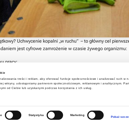
jątkowy? Uchwycenie kopalni „w ruchu” – to główny cel pierwsz
daniem jest cyfrowe zamrożenie w czasie żywego organizmu:
ku pracy;
sięciolecia napędzały region;
okie
tycznego rytmu kopalni, ludzkiego wysiłku i codziennych czynn
alizowania treści i reklam, aby oferować funkcje społecznościowe i analizować ruch w na
erwszej kolejności zdigitalizowaliśmy m.in. wybrane obiekty po
aszej witryny, udostępniamy partnerom społecznościowym, reklamowym i analitycznym. Pa
nymi od Ciebie lub uzyskanymi podczas korzystania z ich usług.
torią. Teraz te same, najwyższe standardy digitalizacji przeno
e. Wspólnie udowadniamy, że nowoczesne technologie mogą służ
je
Statystyka
Marketing
Pokaż szcze