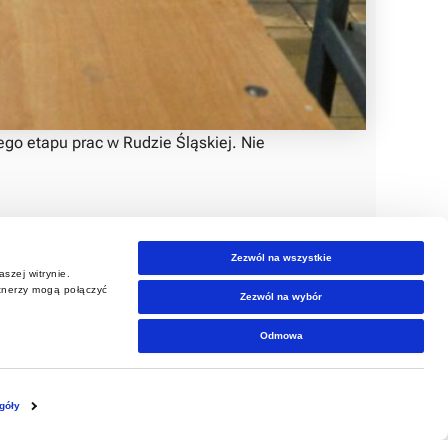
ego etapu prac w Rudzie Śląskiej. Nie
Zezwól na wszystkie
ości.
szej witrynie.
wierzchniowe) pokazały, jak ogromny potencjał
rtnerzy mogą połączyć
Zezwól na wybór
simy do Rudy Śląskiej.
Odmowa
yć najwspanialszej misji – ocaleniu tradycji dla
góły