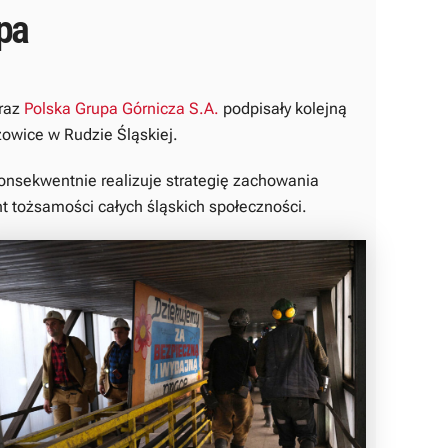
pa
oraz
Polska Grupa Górnicza S.A.
podpisały kolejną
owice w Rudzie Śląskiej.
nsekwentnie realizuje strategię zachowania
nt tożsamości całych śląskich społeczności.