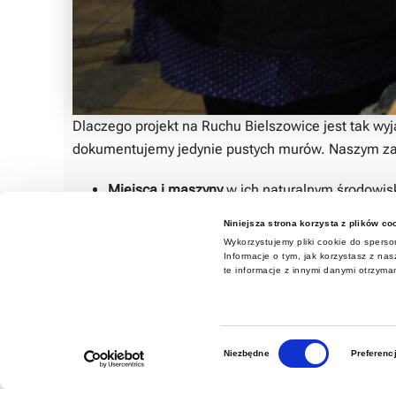
Dlaczego projekt na Ruchu Bielszowice jest tak wy
dokumentujemy jedynie pustych murów. Naszym za
Miejsca i maszyny
w ich naturalnym środowis
Procesów technologicznych
, które przez dzie
Niniejsza strona korzysta z plików co
Codziennej pracy górników
– utrwalenie auten
Wykorzystujemy pliki cookie do sperson
Efekty naszych działań na Ruchu Wujek (gdzie w pi
Informacje o tym, jak korzystasz z n
te informacje z innymi danymi otrzyma
drzemie w połączeniu nowoczesnej technologii z his
Dziękujemy Polska Grupa Górnicza S.A. za zaufani
Wybór
przyszłych pokoleń.
Niezbędne
Preferenc
zgody