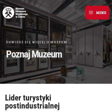
Skip
to
MENU
Main
content
Menu
DOWIEDZ SIĘ WIĘCEJ O MUZEUM
Poznaj Muzeum
Lider turystyki
postindustrialnej