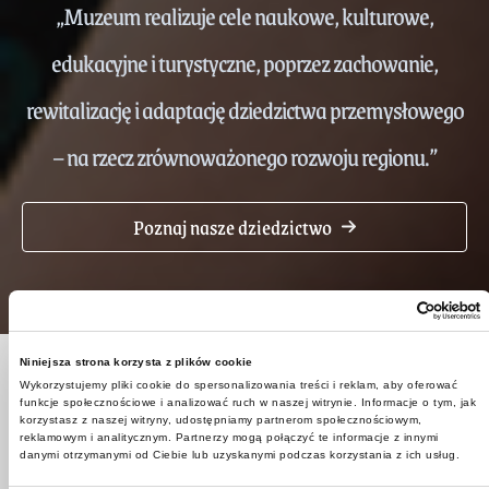
„Muzeum realizuje cele naukowe, kulturowe,
edukacyjne i turystyczne, poprzez zachowanie,
rewitalizację i adaptację dziedzictwa przemysłowego
– na rzecz zrównoważonego rozwoju regionu.”
Poznaj nasze dziedzictwo
Niniejsza strona korzysta z plików cookie
Niezapomniane podziemne przygody i
Wykorzystujemy pliki cookie do spersonalizowania treści i reklam, aby oferować
funkcje społecznościowe i analizować ruch w naszej witrynie. Informacje o tym, jak
kulturalne doświadczenia
korzystasz z naszej witryny, udostępniamy partnerom społecznościowym,
reklamowym i analitycznym. Partnerzy mogą połączyć te informacje z innymi
danymi otrzymanymi od Ciebie lub uzyskanymi podczas korzystania z ich usług.
W ofercie znajdują się podziemne wycieczki oraz