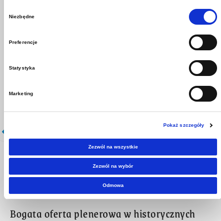
najdłuższy w Europie podziemny spływ łodziami.
Wybór
Dodatkowo odwiedzający mogą korzystać z czterech
Niezbędne
zgody
sal przeznaczonych na działalność kulturalną oraz
Preferencje
podziemnej kaplicy.
Statystyka
Marketing
Pokaż szczegóły
Zezwól na wszystkie
Zezwól na wybór
Odmowa
Bogata oferta plenerowa w historycznych