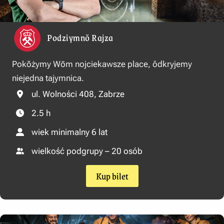
Podziymnŏ Rajza
Pokŏżymy Wōm nojciekawsze place, ôdkryjemy
niejedna tajymnica.
ul. Wolności 408, Zabrze
2.5 h
wiek minimalny 6 lat
wielkość podgrupy – 20 osób
Kup bilet