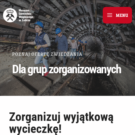
Skip
to
MENU
Main
content
Menu
POZNAJ OFERTĘ ZWIEDZANIA
Dla grup zorganizowanych
Zorganizuj wyjątkową
wycieczkę!