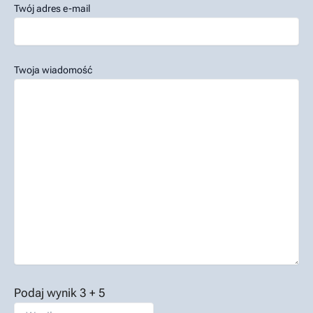
Twój adres e-mail
Twoja wiadomość
Podaj wynik
3
+
5