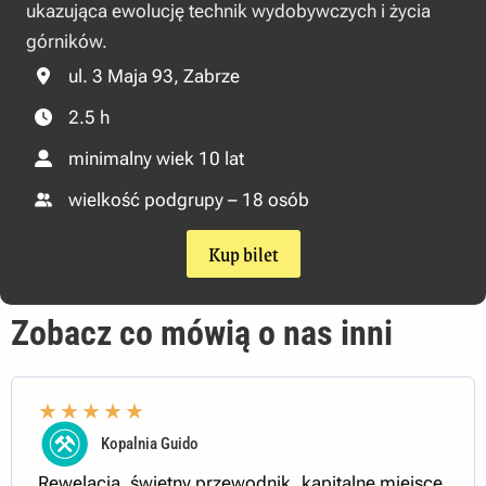
ukazująca ewolucję technik wydobywczych i życia
górników.
ul. 3 Maja 93, Zabrze
2.5 h
minimalny wiek 10 lat
wielkość podgrupy – 18 osób
Kup bilet
Zobacz co mówią o nas inni
★
★
★
★
★
Kopalnia Guido
Rewelacja, świetny przewodnik, kapitalne miejsce