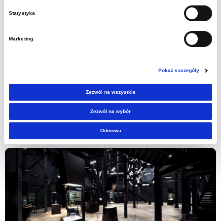
Statystyka
Spędź u nas więcej czasu na
Marketing
powierzchni
Pokaż szczegóły
Kilka godzin to minimum czasu, jaki warto u nas
spędzić.
Zezwól na wszystkie
Wybierz
dodatkowe atrakcje i odkryj inne nasze
Zezwól na wybór
podziemne trasy turystyczne!
Odmowa