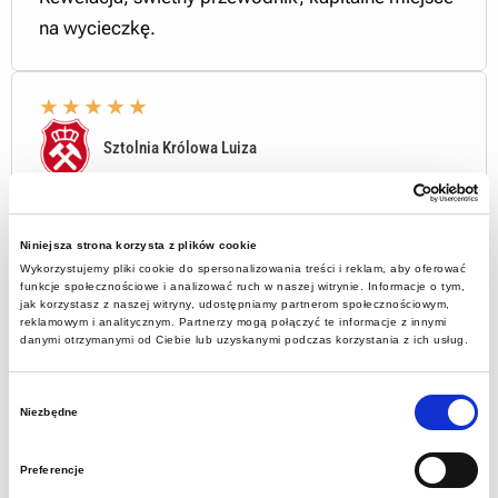
na wycieczkę.
★
★
★
★
★
Sztolnia Królowa Luiza
Po stokroć polecam, niesamowite miejsce gdzie
historia łączy się z teraźniejszością.
Niniejsza strona korzysta z plików cookie
Wykorzystujemy pliki cookie do spersonalizowania treści i reklam, aby oferować
funkcje społecznościowe i analizować ruch w naszej witrynie. Informacje o tym,
★
★
★
★
★
jak korzystasz z naszej witryny, udostępniamy partnerom społecznościowym,
reklamowym i analitycznym. Partnerzy mogą połączyć te informacje z innymi
CARBONEUM
danymi otrzymanymi od Ciebie lub uzyskanymi podczas korzystania z ich usług.
Piękne oraz bardzo ciekawe miejsce w Zabrzu
Wybór
godne zwiedzenia . Przy dobrej pogodzie
Niezbędne
zgody
wspaniałe widoki z wieży oraz interesująca i
Preferencje
nowoczesna wystawa muzealna.