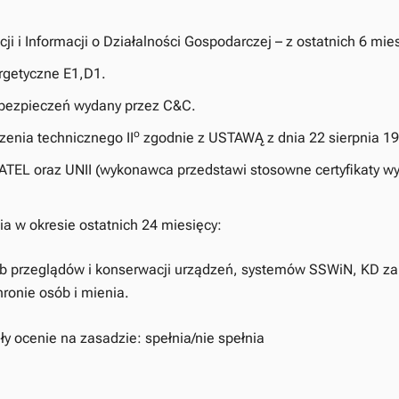
i i Informacji o Działalności Gospodarczej – z ostatnich 6 mie
rgetyczne E1,D1.
zabezpieczeń wydany przez C&C.
o
zenia technicznego II
zgodnie z USTAWĄ z dnia 22 sierpnia 199
EL oraz UNII (wykonawca przedstawi stosowne certyfikaty w
 w okresie ostatnich 24 miesięcy:
ub przeglądów i konserwacji urządzeń, systemów SSWiN, KD za
ronie osób i mienia.
 ocenie na zasadzie: spełnia/nie spełnia