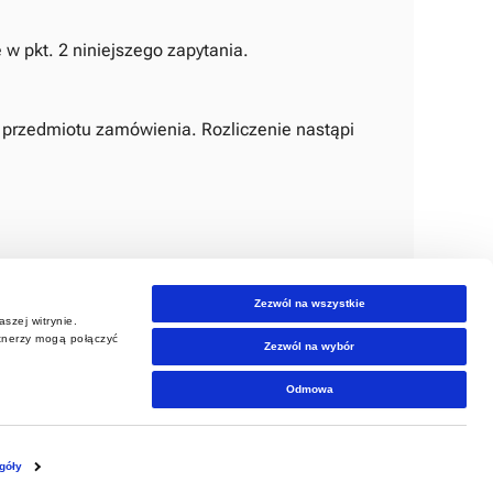
w pkt. 2 niniejszego zapytania.
ą przedmiotu zamówienia. Rozliczenie nastąpi
rodków.
Zezwól na wszystkie
przeglądów.
szej witrynie.
rtnerzy mogą połączyć
Zezwól na wybór
Odmowa
góły