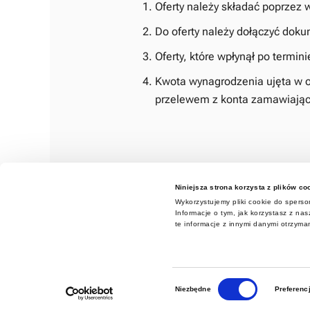
Oferty należy składać poprzez
Do oferty należy dołączyć doku
Oferty, które wpłynął po termin
Kwota wynagrodzenia ujęta w of
przelewem z konta zamawiająceg
Termin realizacji zamówienia:
od dni
Niniejsza strona korzysta z plików co
Wybór najkorzystniejszej oferty nast
Wykorzystujemy pliki cookie do sperson
Informacje o tym, jak korzystasz z n
Ofertę należy złożyć w terminie
do 06.
te informacje z innymi danymi otrzyma
MGW.DGIIM.271.7.2025.PH.pdf 30/9/2025
Zał nr 1 formularz oferty KD, SSWIN.pdf 30/9/2
Wybór
Zał nr 2 opis przedmiotu zamowienia.pdf 30/9
Niezbędne
Preferenc
zgody
Zał nr 3 kalkulacja cenowa.pdf 30/9/2025