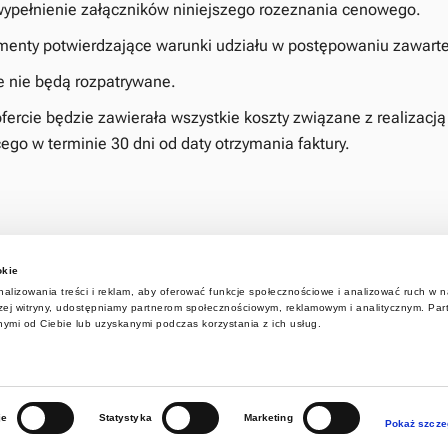
 wypełnienie załączników niniejszego rozeznania cenowego.
menty potwierdzające warunki udziału w postępowaniu zawarte 
ie nie będą rozpatrywane.
ercie będzie zawierała wszystkie koszty związane z realizacj
o w terminie 30 dni od daty otrzymania faktury.
a podpisania umowy do 31 grudnia 2026roku lub wyczerpania ś
okie
ąpi w oparciu o następujące kryteria: 100% cena za wykonanie 
alizowania treści i reklam, aby oferować funkcje społecznościowe i analizować ruch w na
aszej witryny, udostępniamy partnerom społecznościowym, reklamowym i analitycznym. Pa
10.2025 roku.
nymi od Ciebie lub uzyskanymi podczas korzystania z ich usług.
025
/2025
je
Statystyka
Marketing
Pokaż szcze