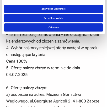
Zamawiającego.
Zezwól na wszystkie
3. Termin realizacji zamówienia:
Zezwól na wybór
– jednorazowo od dnia podpisania umowy do
29.08.2025
Odmowa
– termin realizacji zamówienia – nie dłużej niż 10 dni
kalendarzowych od złożenia zamówienia.
4. Wybór najkorzystniejszej oferty nastąpi w oparciu
o następujące kryteria:
Cena 100%
5. Ofertę należy złożyć w terminie do dnia
04.07.2025
6. Ofertę należy złożyć:
a) osobiście na adres: Muzeum Górnictwa
Węglowego, ul.Georgiusa Agricoli 2, 41-800 Zabrze