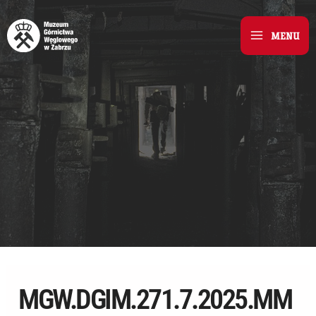
Skip
to
MENU
Main
content
Menu
MGW.DGIM.271.7.2025.MM