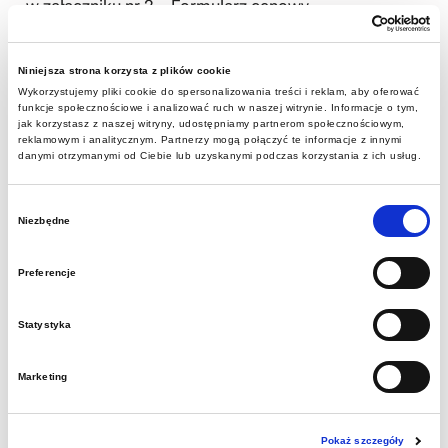
w załączniku nr 2 – Formularz cenowy
Ilości w formularzu cenowym są podane
Niniejsza strona korzysta z plików cookie
szacunkowo.
Wykorzystujemy pliki cookie do spersonalizowania treści i reklam, aby oferować
funkcje społecznościowe i analizować ruch w naszej witrynie. Informacje o tym,
jak korzystasz z naszej witryny, udostępniamy partnerom społecznościowym,
reklamowym i analitycznym. Partnerzy mogą połączyć te informacje z innymi
2. Istotne warunki zamówienia
danymi otrzymanymi od Ciebie lub uzyskanymi podczas korzystania z ich usług.
Przedmiotem zamówienia jest jednorazowa dostawa
materiałów do wyrobisk górniczych zgodnie z
Wybór
Niezbędne
opisem zawartym w formularzu cenowym
zgody
stanowiącym załącznik nr 2.
Preferencje
Cena ma zawierać wszystkie koszty w tym koszt
dostawy oraz rozładunku w miejscu wskazanym
Statystyka
przez Zamawiającego na terenie Zabrza
Ilości materiałów w formularzu cenowym są podane
Marketing
szacunkowo i mogą ulec zmniejszeniu do wysokości
środków zabezpieczonych na ten cel przez
Pokaż szczegóły