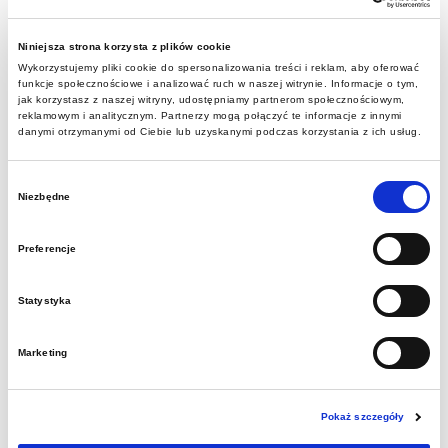
Zakup wraz z dostawą 1szt.
Niniejsza strona korzysta z plików cookie
licencji oprogramowania
Wykorzystujemy pliki cookie do spersonalizowania treści i reklam, aby oferować
funkcje społecznościowe i analizować ruch w naszej witrynie. Informacje o tym,
jak korzystasz z naszej witryny, udostępniamy partnerom społecznościowym,
Capture One
reklamowym i analitycznym. Partnerzy mogą połączyć te informacje z innymi
danymi otrzymanymi od Ciebie lub uzyskanymi podczas korzystania z ich usług.
Niniejsze rozeznanie rynku ma na celu ustalenie
Wybór
Niezbędne
zgody
wartości szacunkowej opisanego poniżej
zamówienia,
Preferencje
które może jednocześnie prowadzić do wyłonienia
Statystyka
oferty najkorzystniejszej i podjęcia współpracy z
wybranym Wykonawcą.
Marketing
Pokaż szczegóły