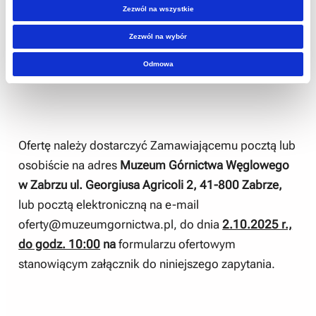
Przedmiotem zamówienia jest:
Zezwól na wszystkie
Zezwól na wybór
Zakup wraz z dostawą 1szt. licencji
Odmowa
oprogramowania Capture One
Ofertę należy dostarczyć Zamawiającemu pocztą lub
osobiście na adres
Muzeum Górnictwa Węglowego
w Zabrzu ul. Georgiusa Agricoli 2, 41-800 Zabrze
,
lub pocztą elektroniczną na e-mail
oferty@muzeumgornictwa.pl
, do dnia
2.10.2025 r.,
do godz. 10:00
na
formularzu ofertowym
stanowiącym załącznik do niniejszego zapytania.