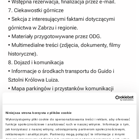
• Wstępna rezerwacja, finalizacja przez e-mail.
7. Ciekawostki górnicze
• Sekcja z interesującymi faktami dotyczącymi
górnictwa w Zabrzu i regionie.
• Materiały przygotowywane przez ODG.
• Multimedialne treści (zdjęcia, dokumenty, filmy
historyczne).
8. Dojazd i komunikacja
• Informacje o środkach transportu do Guido i
Sztolni Królowa Luiza.
• Mapa parkingów i przystanków komunikacji
miejskiej.
• Rozkłady jazdy autobusów i tramwajów.
Niniejsza strona korzysta z plików cookie
9. Wydarzenia Muzeum Górnictwa Węglowego
Wykorzystujemy pliki cookie do spersonalizowania treści i reklam, aby oferować
• Kalendarz nadchodzących wydarzeń
funkcje społecznościowe i analizować ruch w naszej witrynie. Informacje o tym,
jak korzystasz z naszej witryny, udostępniamy partnerom społecznościowym,
organizowanych przez MGW.
reklamowym i analitycznym. Partnerzy mogą połączyć te informacje z innymi