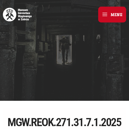
Skip
to
MENU
Main
content
Menu
MGW.REOK.271.31.7.1.2025