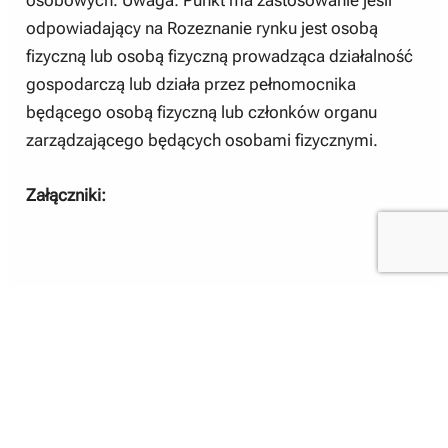
odpowiadający na Rozeznanie rynku jest osobą
fizyczną lub osobą fizyczną prowadząca działalność
gospodarczą lub działa przez pełnomocnika
będącego osobą fizyczną lub członków organu
zarządzającego będących osobami fizycznymi.
Załączniki:
REOK.271.31.7.1.2025.J%C5%BB_dostawa_infoki
osku.pdf
Zalacznik_nr_1_FORMULARZ_OFERTY.docx