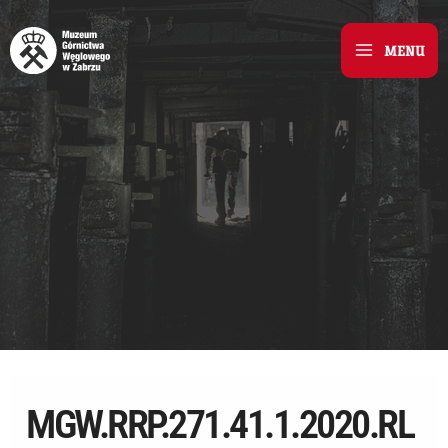
Skip
to
MENU
Main
content
Menu
MGW.RRP.271.41.1.2020.RL