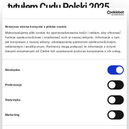
tytułem Cudu Polski 2025
Zakończył się plebiscyt
Niniejsza strona korzysta z plików cookie
Cuda Polski 2025
– wyjątkowe
Wykorzystujemy pliki cookie do spersonalizowania treści i reklam, aby oferować
święto podróży, odkryć i niezwykłych miejsc!
funkcje społecznościowe i analizować ruch w naszej witrynie. Informacje o tym,
jak korzystasz z naszej witryny, udostępniamy partnerom społecznościowym,
reklamowym i analitycznym. Partnerzy mogą połączyć te informacje z innymi
Jak co roku redakcja „National Geographic Traveler”
danymi otrzymanymi od Ciebie lub uzyskanymi podczas korzystania z ich usług.
wybrała 48 lokalizacji, które zachwycają historią,
Wybór
przyrodą i duchem lokalności. To właśnie spośród nich
Niezbędne
zgody
internauci i czytelnicy wyłonili swoje ulubione „cuda”,
oddając aż 200 tysięcy głosów!
Preferencje
Z dumą ogłaszamy, że w województwie śląskim
Statystyka
bezkonkurencyjna okazała się Sztolnia Królowa Luiza w
Marketing
Zabrzu! To właśnie ona zdobyła serca głosujących,
udowadniając, że przemysłowe dziedzictwo Śląska