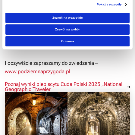
potrafi być prawdziwym cudem – pełnym historii,
Pokaż szczegóły
emocji i podziemnych wrażeń.
Zezwól na wszystkie
Dziękujemy wszystkim, którzy oddali głos – razem
Zezwól na wybór
tworzymy mapę miejsc, które warto znać, odwiedzać i
Odmowa
kochać!
I oczywiście zapraszamy do zwiedzania –
www.podziemnaprzygoda.pl
Poznaj wyniki plebiscytu Cuda Polski 2025 „National
Geographic Traveler