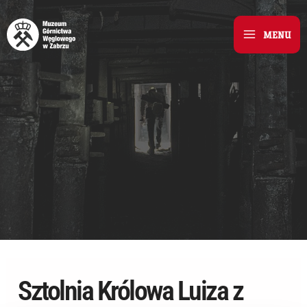
Skip
to
MENU
Main
content
Menu
Sztolnia Królowa Luiza z