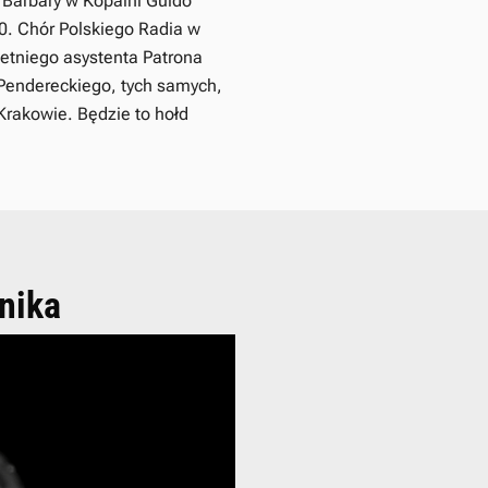
 Barbary w Kopalni Guido
0. Chór Polskiego Radia w
etniego asystenta Patrona
 Pendereckiego, tych samych,
Krakowie. Będzie to hołd
nika