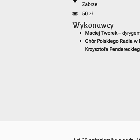
Zabrze
50 zł
Wykonawcy
Maciej Tworek
– dyrygen
Chór Polskiego Radia w
Krzysztofa Pendereckie