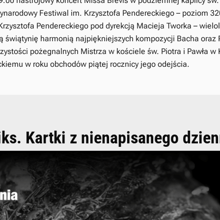
9.00 nastrojowy koncert Missa Brevis w podziemnej kaplicy św.
zynarodowy Festiwal im. Krzysztofa Pendereckiego – poziom 32
rzysztofa Pendereckiego pod dyrekcją Macieja Tworka – wielol
ą świątynię harmonią najpiękniejszych kompozycji Bacha oraz
zystości pożegnalnych Mistrza w kościele św. Piotra i Pawła w 
kiemu w roku obchodów piątej rocznicy jego odejścia.
iks. Kartki z nienapisanego dzien