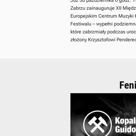
Już 30 października o godz. 1
Zabrzu zainauguruje XII Międ
Europejskim Centrum Muzyki K
Festiwalu – wypełni podziemn
które zabrzmiały podczas uroc
złożony Krzysztofowi Penderec
Fen