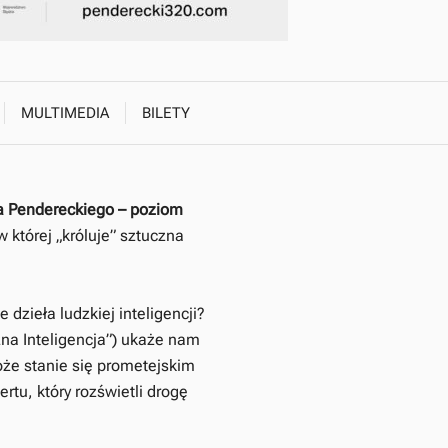
MULTIMEDIA
BILETY
a Pendereckiego – poziom
 której „króluje” sztuczna
 dzieła ludzkiej inteligencji?
zna Inteligencja”) ukaże nam
oże stanie się prometejskim
u, który rozświetli drogę