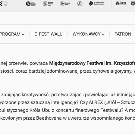
PROGRAM
O FESTIWALU
WYKONAWCY
PATRON
znej przerwie, powraca
Międzynarodowy Festiwal im. Krzysztof
stości, coraz bardziej zdominowanej przez cyfrowe algorytmy, w
zabijając kreatywność, przetwarzając i powielając już istniejące
worzone przez sztuczną inteligencję? Czy AI REX („Król – Sztuc
pulistycznego Króla Ubu z koncertu finałowego Festiwalu? A m
kowionym przez Beethovena w uwerturze wspomnianego koncert