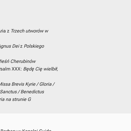
ria z
Trzech utworów w
Agnus Dei
z
Polskiego
Pieśń Cherubinów
Psalm XXX:
Będę Cię wielbił,
issa Brevis
Kyrie / Gloria /
Sanctus / Benedictus
ria na strunie G