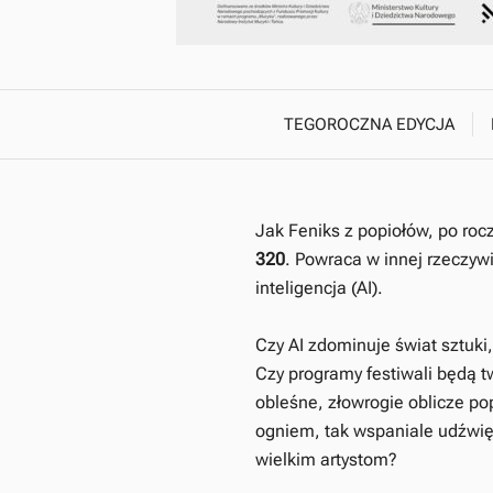
TEGOROCZNA EDYCJA
Jak Feniks z popiołów, po roc
320
. Powraca w innej rzeczywi
inteligencja (AI).
Czy AI zdominuje świat sztuki, 
Czy programy festiwali będą t
obleśne, złowrogie oblicze po
ogniem, tak wspaniale udźwię
wielkim artystom?