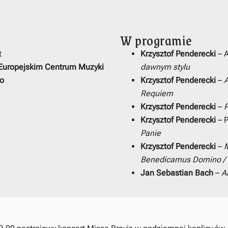
W programie
t
Krzysztof Penderecki
– A
 Europejskim Centrum Muzyki
dawnym stylu
go
Krzysztof Penderecki
–
Requiem
Krzysztof Penderecki
–
Krzysztof Penderecki
– 
Panie
Krzysztof Penderecki
–
M
Benedicamus Domino / 
Jan Sebastian Bach
–
A