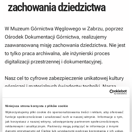
zachowania dziedzictwa
W Muzeum Górnictwa Węglowego w Zabrzu, poprzez
Ośrodek Dokumentacji Górnictwa, realizujemy
zaawansowaną misję zachowania dziedzictwa. Nie jest
to tylko praca archiwalna, ale inżynierski proces
digitalizacji przestrzennej i dokumentacyjnej.
Nasz cel to cyfrowe zabezpieczenie unikatowej kultury
górniczej i materialnych świadectw techniki. Nasza
misja to uchwycenie drogi ruchu załogi, transportu
materiałów oraz urobku.
Niniejsza strona korzysta z plików cookie
Wykorzystujemy pliki cookie do spersonalizowania treści i reklam, aby oferować
funkcje społecznościowe i analizować ruch w naszej witrynie. Informacje o tym,
jak korzystasz z naszej witryny, udostępniamy partnerom społecznościowym,
Kluczowe aspekty naszego procesu:
reklamowym i analitycznym. Partnerzy mogą połączyć te informacje z innymi
danymi otrzymanymi od Ciebie lub uzyskanymi podczas korzystania z ich usług.