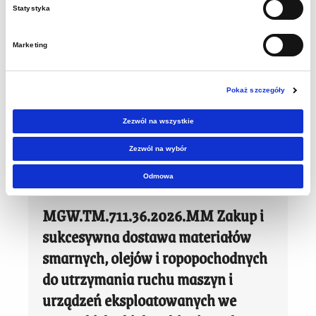
Statystyka
2026-04-22
Marketing
Zapytanie ofertowe Muzeum Górnictwa
Węglowego w Zabrzu zaprasza do złożenia
Pokaż szczegóły
oferty na realizację zamówienia pn.:
„Remont elewacji wschodniej i zachodniej…
Zezwól na wszystkie
Dowiedz się więcej
Zezwól na wybór
Odmowa
MGW.TM.711.36.2026.MM Zakup i
sukcesywna dostawa materiałów
smarnych, olejów i ropopochodnych
do utrzymania ruchu maszyn i
urządzeń eksploatowanych we