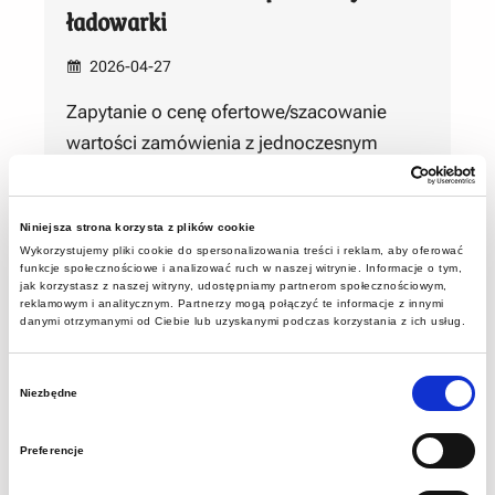
ładowarki
2026-04-27
Zapytanie o cenę ofertowe/szacowanie
wartości zamówienia z jednoczesnym
zastrzeżeniem zawarcia umowy/wyboru
oferty do realizacji * Muzeum Górnictwa
Niniejsza strona korzysta z plików cookie
Węglowego w Zabrzu…
Wykorzystujemy pliki cookie do spersonalizowania treści i reklam, aby oferować
funkcje społecznościowe i analizować ruch w naszej witrynie. Informacje o tym,
Dowiedz się więcej
jak korzystasz z naszej witryny, udostępniamy partnerom społecznościowym,
reklamowym i analitycznym. Partnerzy mogą połączyć te informacje z innymi
danymi otrzymanymi od Ciebie lub uzyskanymi podczas korzystania z ich usług.
Wybór
MGW.DA.271.2.2026.JB Remont
Niezbędne
zgody
elewacji wschodniej i zachodniej w
osiach 3-7, E-H w budynku BORT w
Preferencje
Zabrzu, ul. Karola Miarki 8.