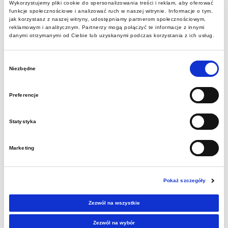
Wykorzystujemy pliki cookie do spersonalizowania treści i reklam, aby oferować
funkcje społecznościowe i analizować ruch w naszej witrynie. Informacje o tym,
szczególnymi potrzebami. Uczestniczymy w
jak korzystasz z naszej witryny, udostępniamy partnerom społecznościowym,
kompleksowych szkoleniach na temat
reklamowym i analitycznym. Partnerzy mogą połączyć te informacje z innymi
danymi otrzymanymi od Ciebie lub uzyskanymi podczas korzystania z ich usług.
Projektowania uniwersalnego kultury –
dostępnej dla wszystkich.
Wybór
Niezbędne
zgody
Preferencje
Statystyka
Marketing
Pokaż szczegóły
Zezwól na wszystkie
Zezwól na wybór