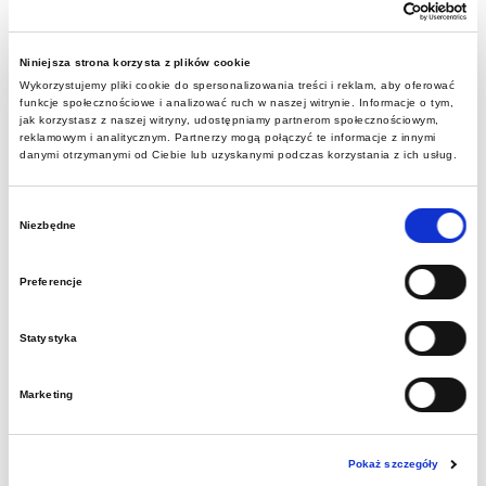
Dziedzictwo jako
Niniejsza strona korzysta z plików cookie
Wykorzystujemy pliki cookie do spersonalizowania treści i reklam, aby oferować
źródło odporności.
funkcje społecznościowe i analizować ruch w naszej witrynie. Informacje o tym,
jak korzystasz z naszej witryny, udostępniamy partnerom społecznościowym,
reklamowym i analitycznym. Partnerzy mogą połączyć te informacje z innymi
Podsumowujemy
danymi otrzymanymi od Ciebie lub uzyskanymi podczas korzystania z ich usług.
udział w projekcie
Wybór
Niezbędne
zgody
RESILIAGE
Preferencje
Statystyka
2026-06-25
Jaką rolę może odegrać dziedzictwo
Marketing
kulturowe i naturalne w przygotowaniu
społeczności na kryzysy i katastrofy?
Pokaż szczegóły
Odpowiedzi na to pytanie przez trzy lata