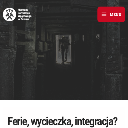
Skip
to
MENU
Main
content
Menu
Ferie, wycieczka, integracja?