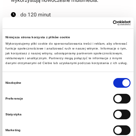
do 120 minut
od 45 zł / uczestnik (opiekun: 1 zł)
Sztolnia Królowa Luiza, ul. Mochnackiego 12,
Niniejsza strona korzysta z plików cookie
Wykorzystujemy pliki cookie do spersonalizowania treści i reklam, aby oferować
Zabrze
funkcje społecznościowe i analizować ruch w naszej witrynie. Informacje o tym,
jak korzystasz z naszej witryny, udostępniamy partnerom społecznościowym,
Dla grup zorganizowanych: szkół i przedszkoli
reklamowym i analitycznym. Partnerzy mogą połączyć te informacje z innymi
danymi otrzymanymi od Ciebie lub uzyskanymi podczas korzystania z ich usług.
Wybór
Niezbędne
zgody
Warsztaty rękodzielnicze
Preferencje
Po zakończeniu zwiedzania podziemnego grupy
mogą wziąć udział w kreatywnych warsztatach,
Statystyka
podczas których każdy uczestnik stworzy własną,
unikatową pamiątkę (własnoręcznie
Marketing