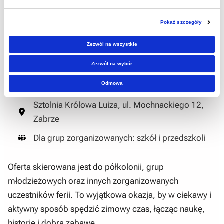
komponowane mydełka z aktywnym węglem lub
kolorowy, malowany workoplecak). To zajęcia,
Pokaż szczegóły
które rozwijają wyobraźnię, zdolności manualne
oraz integrują grupę.
Zezwól na wszystkie
Zezwól na wybór
do 45 minut
Odmowa
15 zł / uczestnik (opiekun: 1 zł)
Sztolnia Królowa Luiza, ul. Mochnackiego 12,
Zabrze
Dla grup zorganizowanych: szkół i przedszkoli
Oferta skierowana jest do półkolonii, grup
młodzieżowych oraz innych zorganizowanych
uczestników ferii. To wyjątkowa okazja, by w ciekawy i
aktywny sposób spędzić zimowy czas, łącząc naukę,
historię i dobrą zabawę.