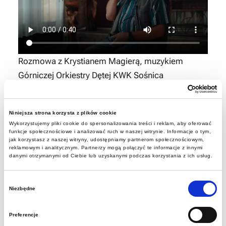
Rozmowa z Krystianem Magierą, muzykiem
Górniczej Orkiestry Dętej KWK Sośnica
Niniejsza strona korzysta z plików cookie
Wykorzystujemy pliki cookie do spersonalizowania treści i reklam, aby oferować
funkcje społecznościowe i analizować ruch w naszej witrynie. Informacje o tym,
jak korzystasz z naszej witryny, udostępniamy partnerom społecznościowym,
reklamowym i analitycznym. Partnerzy mogą połączyć te informacje z innymi
danymi otrzymanymi od Ciebie lub uzyskanymi podczas korzystania z ich usług.
Wybór
Niezbędne
zgody
Rozmowa z Grzegorzem Kaliszem, muzykiem
Preferencje