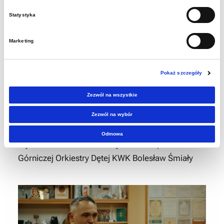
Górniczej Orkiestry Dętej KWK Halemba
Statystyka
Marketing
Pokaż szczegóły
Zezwól na wszystkie
Zezwól na wybór
Odmowa
Wywiad z Aleksandrem Fojcikiem, kapelmistrzem
Górniczej Orkiestry Dętej KWK Bolesław Śmiały