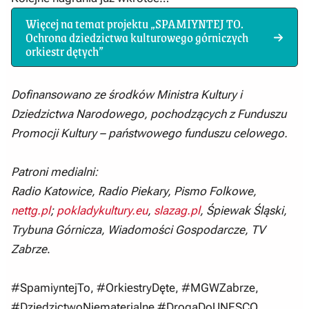
Więcej na temat projektu „SPAMIYNTEJ TO.
Ochrona dziedzictwa kulturowego górniczych
orkiestr dętych”
Dofinansowano ze środków Ministra Kultury i
Dziedzictwa Narodowego, pochodzących z Funduszu
Promocji Kultury – państwowego funduszu celowego.
Patroni medialni:
Radio Katowice, Radio Piekary, Pismo Folkowe,
nettg.pl
;
pokladykultury.eu
,
slazag.pl
, Śpiewak Śląski,
Trybuna Górnicza, Wiadomości Gospodarcze, TV
Zabrze
.
#SpamiyntejTo, #OrkiestryDęte, #MGWZabrze,
#DziedzictwoNiematerialne #DrogaDoUNESCO