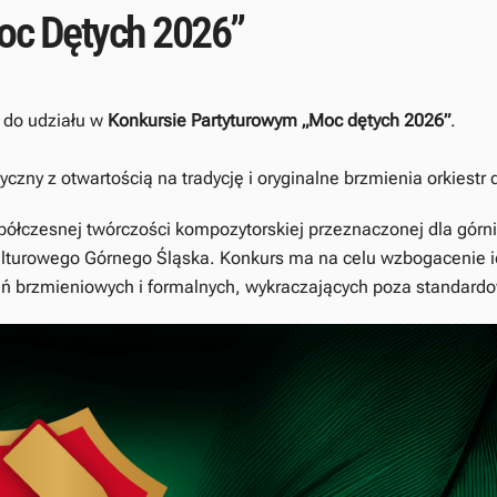
oc Dętych 2026”
do udziału w
Konkursie Partyturowym „Moc dętych 2026”
.
zny z otwartością na tradycję i oryginalne brzmienia orkiestr d
półczesnej twórczości kompozytorskiej przeznaczonej dla górni
lturowego Górnego Śląska. Konkurs ma na celu wzbogacenie ich
ń brzmieniowych i formalnych, wykraczających poza standar