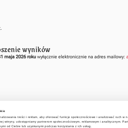
.
łoszenie wyników
31 maja 2026 roku
wyłącznie elektronicznie na adres mailowy:
okie
alizowania treści i reklam, aby oferować funkcje społecznościowe i analizować ruch w na
aszej witryny, udostępniamy partnerom społecznościowym, reklamowym i analitycznym. Pa
nymi od Ciebie lub uzyskanymi podczas korzystania z ich usług.