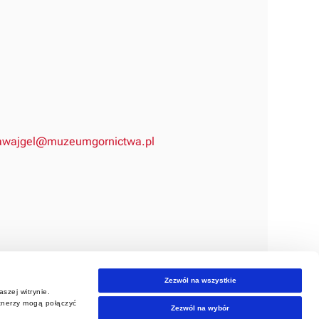
awajgel@muzeumgornictwa.pl
Zezwól na wszystkie
szej witrynie.
rtnerzy mogą połączyć
Zezwól na wybór