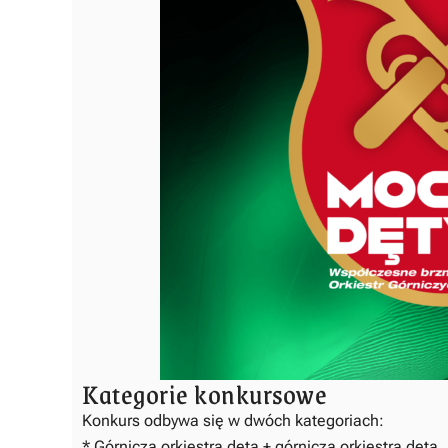
Kategorie konkursowe
Konkurs odbywa się w dwóch kategoriach:
* Górnicza orkiestra dęta + górnicza orkiestra dęta