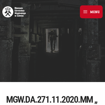
Skip
to
MENU
Main
content
Menu
MGW.DA.271.11.2020.MM „