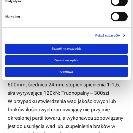
Muzeum Górnictwa Węglowego w Zabrzu „
Statystyka
I. Opis przedmiotu zamówienia:
Marketing
Zakup wraz z dostawą górniczych kotw drewnianych
Q38 L-2000 wraz z klejem.
Pokaż szczegóły
Drewniana kotwa górnicza wklejana Q38 (KRZYŻAK
Zezwól na wszystkie
Q 40 250X250 +KLIN 200X40X20) wykonana z
twardego drewna liściastego – 150 szt
Zezwól na wybór
Odmowa
Klej Lokset PUR Standard – długość ładunku
600mm; średnica 24mm; stopień spienienia 1-1,5;
siła wyrywająca 120kN; Trudnopalny – 300szt
W przypadku stwierdzenia wad jakościowych lub
braków ilościowych zamawiający nie przyjmie
określonej partii towaru, a wykonawca zobowiązany
jest do usunięcia wad lub uzupełnienia braków w