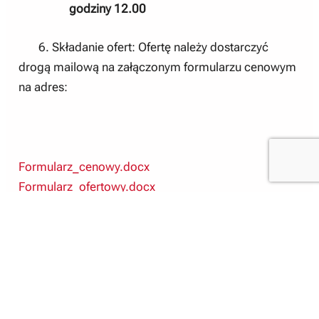
godziny 12.00
6. Składanie ofert: Ofertę należy dostarczyć
drogą mailową na załączonym formularzu cenowym
na adres:
Formularz_cenowy.docx
Formularz_ofertowy.docx
Rozeznanie_cenowe_-
_urządzenia_klimatyzacyjne.pdf
Wybór_oferty_-_klimatyzatory.pdf
© 2024 Muzeum Górnictwa Węglowego w Zabrzu. Wszelkie prawa