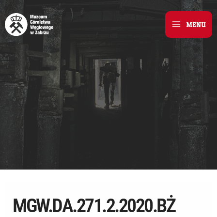
Skip
to
MENU
Main
content
Menu
MGW.DA.271.2.2020.BŻ