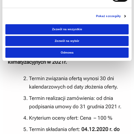
oferty najkorzystniejszej i zakupu przedmiotu
zamówienia.
Pokaż szczegóły
Zwracamy się z prośbą o przedstawienie
Zezwól na wszystkie
oferty na przedmiot zamówienia:
Zezwól na wybór
Przeglądy konserwacyjno-serwisowe urządzeń
Odmowa
klimatyzacyjnych w 2021r.
Termin związania ofertą wynosi 30 dni
kalendarzowych od daty złożenia oferty.
Termin realizacji zamówienia: od dnia
podpisania umowy do 31 grudnia 2021 r.
Kryterium oceny ofert: Cena – 100 %
Termin składania ofert:
04.12.2020 r. do