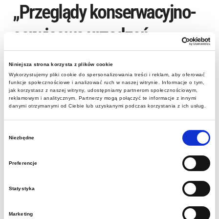
„Przeglądy konserwacyjno-
serwisowe urządzeń
klimatyzacyjnych w 2021r.”
Niniejsza strona korzysta z plików cookie
Wykorzystujemy pliki cookie do spersonalizowania treści i reklam, aby oferować
funkcje społecznościowe i analizować ruch w naszej witrynie. Informacje o tym,
Postępowanie prowadzone na podstawie
jak korzystasz z naszej witryny, udostępniamy partnerom społecznościowym,
reklamowym i analitycznym. Partnerzy mogą połączyć te informacje z innymi
Regulaminu udzielania zamówień publicznych
danymi otrzymanymi od Ciebie lub uzyskanymi podczas korzystania z ich usług.
Muzeum Górnictwa Węglowego w Zabrzu, o
wartości nieprzekraczającej kwoty wskazanej w art.
Wybór
Niezbędne
zgody
4 pkt 8 Ustawy z dnia 29 stycznia 2004r. Prawo
zamówień publicznych.
Preferencje
Niniejsze rozeznanie cenowe ma na celu ustalenie
Statystyka
szacunkowej wartości przedmiotu zamówienia,
które może jednocześnie prowadzić do wyłonienia
Marketing