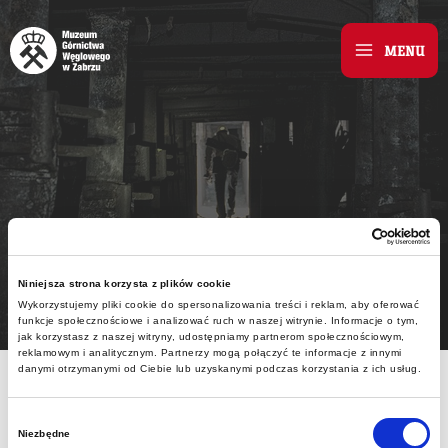
Skip
to
MENU
Main
content
Menu
Niniejsza strona korzysta z plików cookie
Wykorzystujemy pliki cookie do spersonalizowania treści i reklam, aby oferować
funkcje społecznościowe i analizować ruch w naszej witrynie. Informacje o tym,
jak korzystasz z naszej witryny, udostępniamy partnerom społecznościowym,
reklamowym i analitycznym. Partnerzy mogą połączyć te informacje z innymi
danymi otrzymanymi od Ciebie lub uzyskanymi podczas korzystania z ich usług.
MGW.REOK.271.2.15.2020.
Wybór
Niezbędne
zgody