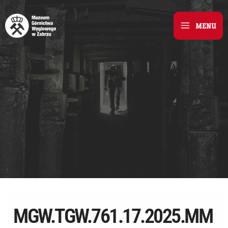
Skip
to
MENU
Main
content
Menu
MGW.TGW.761.17.2025.MM