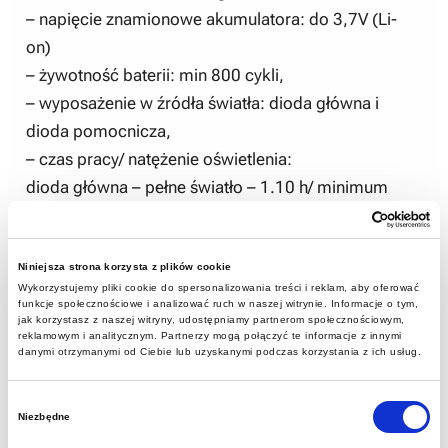
– napięcie znamionowe akumulatora: do 3,7V (Li-
on)
– żywotność baterii: min 800 cykli,
– wyposażenie w źródła światła: dioda główna i
dioda pomocnicza,
– czas pracy/ natężenie oświetlenia:
dioda główna – pełne światło – 1.10 h/ minimum
4500 lx
dioda główna – światło o obniżonej jasności
regulacja stopniowa
Niniejsza strona korzysta z plików cookie
Wykorzystujemy pliki cookie do spersonalizowania treści i reklam, aby oferować
– 2÷ 240h÷11h/ minimum (400÷4000) lx
funkcje społecznościowe i analizować ruch w naszej witrynie. Informacje o tym,
jak korzystasz z naszej witryny, udostępniamy partnerom społecznościowym,
dioda pomocnicza w głowicy lampy – 3.70 h/
reklamowym i analitycznym. Partnerzy mogą połączyć te informacje z innymi
minimum 3 lx
danymi otrzymanymi od Ciebie lub uzyskanymi podczas korzystania z ich usług.
– zakres temperatury: -20°C ÷ +40°C,
Wybór
– maksymalne wymiary gabarytowe lampy: 77 x 75 x
Niezbędne
zgody
65 mm,