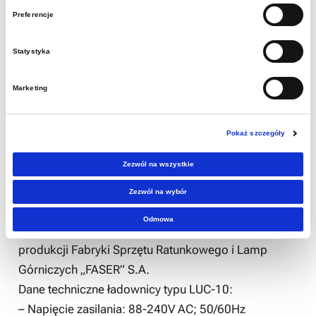
– maksymalny czas ładowania: do 6 godzin,
Preferencje
– maksymalny prąd ładowania: do 550 mA,
– stopień ochrony obudowy: IP65,
Statystyka
– przystosowana do bezobsługowego ładowania,
Marketing
– nadajnik lokalizacyjny: brak,
– akumulator zintegrowany z głowicą oświetleniową
(brak kabla pomiędzy akumulatorem i głowicą),
Pokaż szczegóły
– wymagany zaczep do mocowania na hełmie
Zezwól na wszystkie
górniczym.
Zezwól na wybór
Powyższe lampy muszą być kompatybilne i
Odmowa
współpracować z ładownicami typu LUC-10
produkcji Fabryki Sprzętu Ratunkowego i Lamp
Górniczych „FASER” S.A.
Dane techniczne ładownicy typu LUC-10:
– Napięcie zasilania: 88-240V AC; 50/60Hz