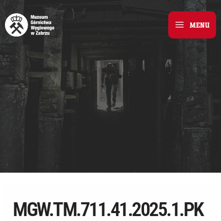
Skip
to
MENU
Main
content
Menu
MGW.TM.711.41.2025.1.PK