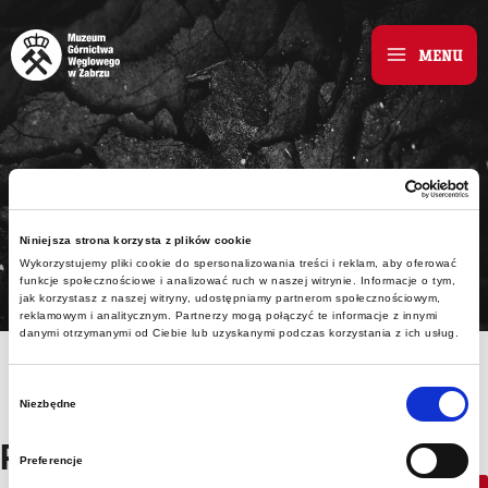
Skip
to
MENU
Main
content
Menu
Standardy Ochrony
Małoletnich
Niniejsza strona korzysta z plików cookie
Wykorzystujemy pliki cookie do spersonalizowania treści i reklam, aby oferować
funkcje społecznościowe i analizować ruch w naszej witrynie. Informacje o tym,
jak korzystasz z naszej witryny, udostępniamy partnerom społecznościowym,
reklamowym i analitycznym. Partnerzy mogą połączyć te informacje z innymi
danymi otrzymanymi od Ciebie lub uzyskanymi podczas korzystania z ich usług.
Wybór
Niezbędne
zgody
Pliki do pobrania
Preferencje