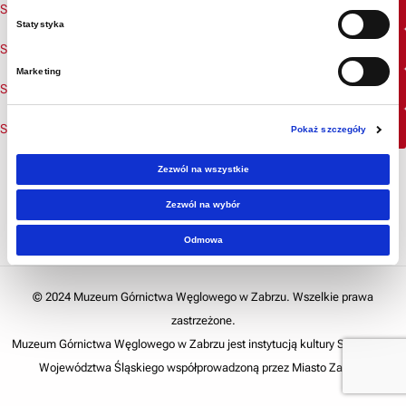
Pobierz
SOM_wersja_pełna
Statystyka
Pobierz
SOM_Załącznik_6_wersja_skrócona
Marketing
Pobierz
SOM_Załącznik_7_wersja_dla_dzieci_1
Pobierz
SOM_Załącznik_7_wersja_dla_dzieci_2
Pokaż szczegóły
Zezwól na wszystkie
Zezwól na wybór
Odmowa
© 2024 Muzeum Górnictwa Węglowego w Zabrzu. Wszelkie prawa
zastrzeżone.
Muzeum Górnictwa Węglowego w Zabrzu jest instytucją kultury Samorządu
Województwa Śląskiego współprowadzoną przez Miasto Zabrze.