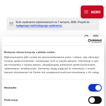
Skip
to
MENU
Main
content
Brak wydarzenia zaplanowanych na 7 sierpnia, 2026. Przejdź do
Menu
Powiadomienie
następnego nadchodzącego wydarzenia
.
Wyda
Wydarz
Szukaj
Dzień
Wido
Wydarzenia
Nawiga
8/7/2026
nawi
Wybierz
po
Niniejsza strona korzysta z plików cookie
datę.
Wykorzystujemy pliki cookie do spersonalizowania treści i reklam, aby oferować
wyszuk
Następny dzień
Poprzedni dzień
funkcje społecznościowe i analizować ruch w naszej witrynie. Informacje o tym,
jak korzystasz z naszej witryny, udostępniamy partnerom społecznościowym,
i
reklamowym i analitycznym. Partnerzy mogą połączyć te informacje z innymi
danymi otrzymanymi od Ciebie lub uzyskanymi podczas korzystania z ich usług.
widoka
Zasubskrybuj kalendarz
Wybór
Niezbędne
zgody
Preferencje