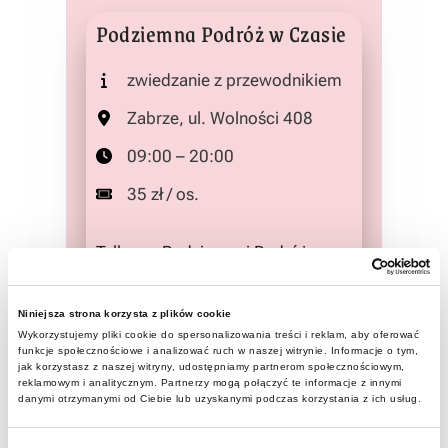
Podziemna Podróż w Czasie
zwiedzanie z przewodnikiem
Zabrze, ul. Wolności 408
09:00 – 20:00
35 zł / os.
Tylko na Podziemnej Podróży w
Czasie: zobaczysz miejsca, które
liczą sobie ponad 200
Niniejsza strona korzysta z plików cookie
lat, odwiedzisz podziemny port,
Wykorzystujemy pliki cookie do spersonalizowania treści i reklam, aby oferować
funkcje społecznościowe i analizować ruch w naszej witrynie. Informacje o tym,
przespacerujesz się chodnikiem,
jak korzystasz z naszej witryny, udostępniamy partnerom społecznościowym,
reklamowym i analitycznym. Partnerzy mogą połączyć te informacje z innymi
który dosłownie w całości został
danymi otrzymanymi od Ciebie lub uzyskanymi podczas korzystania z ich usług.
wykuty w węglu i przejedziesz się