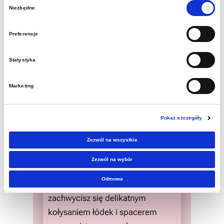
podziemną kolejką.
Wybór
Niezbędne
zgody
Kup bilet
Preferencje
Statystyka
Podziemny Spływ Sztolnią
Marketing
zwiedzanie z przewodnikiem
Zabrze, ul. Wolności 408
Pokaż szczegóły
09:00 – 20:00
Zezwól na wszystkie
50 zł / os.
Zezwól na wybór
Odmowa
Na Podziemnym Spływie Sztolnią:
zachwycisz się delikatnym
kołysaniem łódek i spacerem