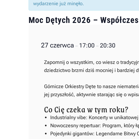
wydarzenie już minęło.
Moc Dętych 2026 – Współczesn
27 czerwca
17:00
20:30
–
–
Zapomnij o wszystkim, co wiesz o tradycyjn
dziedzictwo brzmi dziś mocniej i bardziej 
Górnicze Orkiestry Dęte to nasze niemater
jej przyszłość, aktywnie starając się o wp
Co Cię czeka w tym roku?
Industrialny vibe: Koncerty w unikatowej
Nowoczesny repertuar: Program, który łą
Pojedynki gigantów: Legendarne Bitwy Or