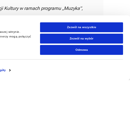
ji Kultury w ramach programu „Muzyka”,
Zezwól na wszystkie
szej witrynie.
rtnerzy mogą połączyć
Zezwól na wybór
Odmowa
góły
Dzień Bezpieczeństwa 2026
»