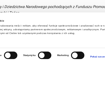
ry i Dziedzictwa Narodowego pochodzących z Funduszu Promoc
zyki i Tańca.
okie
alizowania treści i reklam, aby oferować funkcje społecznościowe i analizować ruch w na
aszej witryny, udostępniamy partnerom społecznościowym, reklamowym i analitycznym. Pa
nymi od Ciebie lub uzyskanymi podczas korzystania z ich usług.
je
Statystyka
Marketing
Pokaż szcze