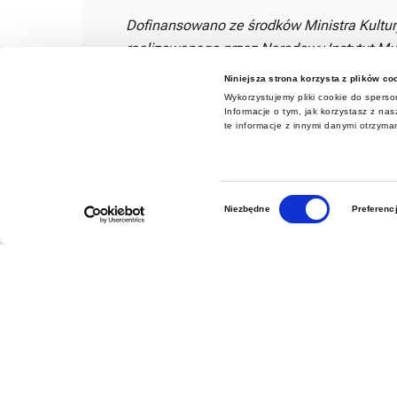
Dofinansowano ze środków Ministra Kultu
realizowanego przez Narodowy Instytut Mu
Niniejsza strona korzysta z plików co
Wykorzystujemy pliki cookie do sperson
Informacje o tym, jak korzystasz z n
te informacje z innymi danymi otrzyma
Wybór
Niezbędne
Preferenc
zgody
Dodaj do kalendarza
Wydarzenie
«
INDUSTRIADA 2026