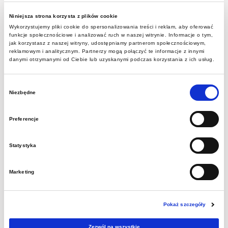
wartości nieprzekraczającej kwoty
wskazanej w art. art. 2 ust….
Niniejsza strona korzysta z plików cookie
Wykorzystujemy pliki cookie do spersonalizowania treści i reklam, aby oferować
funkcje społecznościowe i analizować ruch w naszej witrynie. Informacje o tym,
Dowiedz się więcej
jak korzystasz z naszej witryny, udostępniamy partnerom społecznościowym,
reklamowym i analitycznym. Partnerzy mogą połączyć te informacje z innymi
danymi otrzymanymi od Ciebie lub uzyskanymi podczas korzystania z ich usług.
MGW.TGW.761.3.2021.MM Zakup
Wybór
Niezbędne
zgody
dwóch pneumatycznych podpór do
wiertarki górniczej WUP-22”.
Preferencje
2025-08-07
Statystyka
ZAPYTANIE OFERTOWEZwracamy się z
Marketing
prośbą o przedstawienie swojej oferty na
poniżej opisany przedmiot zamówienia:
„Zakup dwóch pneumatycznych podpór do
Pokaż szczegóły
wiertarki…
Zezwól na wszystkie