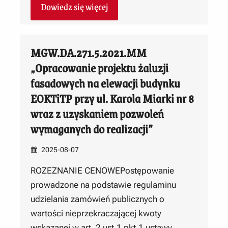
Dowiedz się więcej
MGW.DA.271.5.2021.MM
„Opracowanie projektu żaluzji
fasadowych na elewacji budynku
EOKTiTP przy ul. Karola Miarki nr 8
wraz z uzyskaniem pozwoleń
wymaganych do realizacji”
2025-08-07
ROZEZNANIE CENOWEPostępowanie
prowadzone na podstawie regulaminu
udzielania zamówień publicznych o
wartości nieprzekraczającej kwoty
wskazanej w art. 2 ust.1 pkt.1 ustawy…