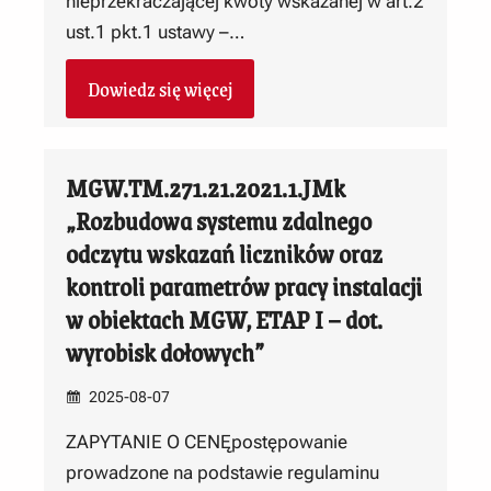
nieprzekraczającej kwoty wskazanej w art.2
ust.1 pkt.1 ustawy –…
Dowiedz się więcej
MGW.TM.271.21.2021.1.JMk
„Rozbudowa systemu zdalnego
odczytu wskazań liczników oraz
kontroli parametrów pracy instalacji
w obiektach MGW, ETAP I – dot.
wyrobisk dołowych”
2025-08-07
ZAPYTANIE O CENĘpostępowanie
prowadzone na podstawie regulaminu