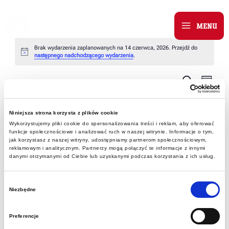
Skip
to
MENU
Main
content
Brak wydarzenia zaplanowanych na 14 czerwca, 2026. Przejdź do
Menu
Powiadomienie
następnego nadchodzącego wydarzenia
.
Wyda
Wydarz
Szukaj
Dzień
Wido
Wydarzenia
Nawiga
6/14/2026
nawi
Wybierz
po
Niniejsza strona korzysta z plików cookie
datę.
Wykorzystujemy pliki cookie do spersonalizowania treści i reklam, aby oferować
wyszuk
Następny dzień
Poprzedni dzień
funkcje społecznościowe i analizować ruch w naszej witrynie. Informacje o tym,
jak korzystasz z naszej witryny, udostępniamy partnerom społecznościowym,
i
reklamowym i analitycznym. Partnerzy mogą połączyć te informacje z innymi
danymi otrzymanymi od Ciebie lub uzyskanymi podczas korzystania z ich usług.
widoka
Zasubskrybuj kalendarz
Wybór
Niezbędne
zgody
Preferencje