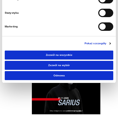
10 października-19:00
-
20:00
O.S.T.R. w Kopalni Guido
Statystyka
Marketing
listopad 2026
Pokaż szczegóły
SOB.
21
Zezwól na wszystkie
Zezwól na wybór
Odmowa