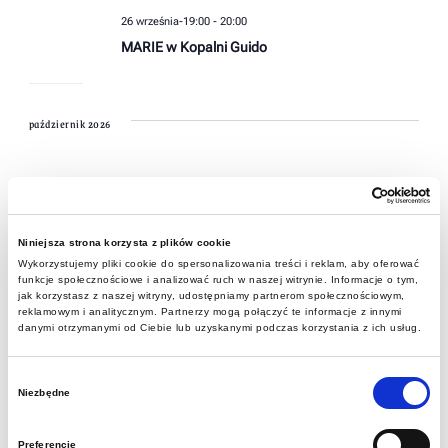
26 września-19:00
-
20:00
MARIE w Kopalni Guido
październik 2026
SOB.
10
Niniejsza strona korzysta z plików cookie
Wykorzystujemy pliki cookie do spersonalizowania treści i reklam, aby oferować
funkcje społecznościowe i analizować ruch w naszej witrynie. Informacje o tym,
jak korzystasz z naszej witryny, udostępniamy partnerom społecznościowym,
reklamowym i analitycznym. Partnerzy mogą połączyć te informacje z innymi
danymi otrzymanymi od Ciebie lub uzyskanymi podczas korzystania z ich usług.
Wybór
Niezbędne
zgody
Preferencje