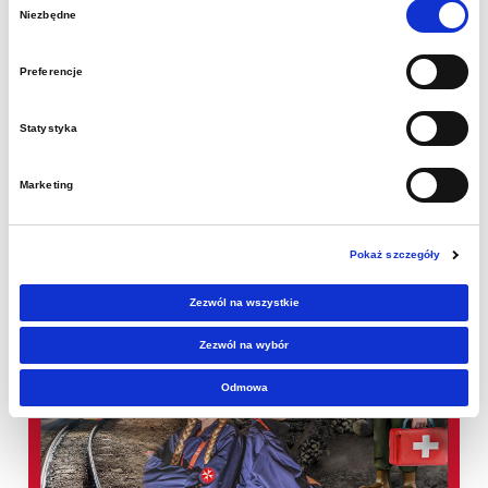
2025-12-15
Niezbędne
zgody
Badamy, dokumentujemy i utrwalamy
Preferencje
działalność wszystkich 27 górniczych orkiestr
dętych z Górnego Śląska.
Statystyka
Marketing
Pokaż szczegóły
Zezwól na wszystkie
Zezwól na wybór
Odmowa