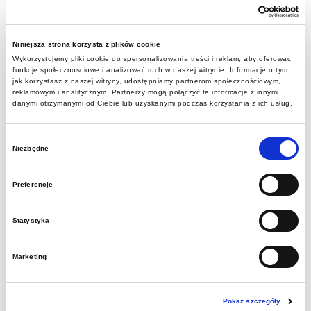
„Zakup i dostawa 2 taczek z
zapędem elektrycznym”
Niniejsza strona korzysta z plików cookie
Wykorzystujemy pliki cookie do spersonalizowania treści i reklam, aby oferować
2025-08-07
funkcje społecznościowe i analizować ruch w naszej witrynie. Informacje o tym,
jak korzystasz z naszej witryny, udostępniamy partnerom społecznościowym,
reklamowym i analitycznym. Partnerzy mogą połączyć te informacje z innymi
ZAPYTANIE O CENĘpostępowanie
danymi otrzymanymi od Ciebie lub uzyskanymi podczas korzystania z ich usług.
prowadzone na podstawie regulaminu
udzielania zamówień publicznych o
Wybór
Niezbędne
wartości nieprzekraczającej kwoty
zgody
wskazanej w art. 4 pkt 8…
Preferencje
Dowiedz się więcej
Statystyka
Marketing
MGW.TM.711.36.2020.1.JB
Serwisowanie, usuwanie awarii i
Pokaż szczegóły