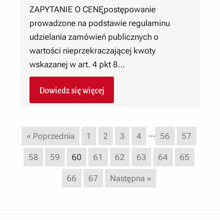
ZAPYTANIE O CENĘpostępowanie
prowadzone na podstawie regulaminu
udzielania zamówień publicznych o
wartości nieprzekraczającej kwoty
wskazanej w art. 4 pkt 8…
Dowiedz się więcej
…
« Poprzednia
1
2
3
4
56
57
58
59
60
61
62
63
64
65
66
67
Następna »