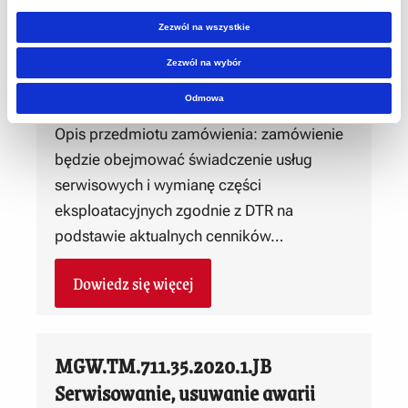
przeprowadzanie remontów
wózków hamulcowych WHR-1/N
Zezwól na wszystkie
produkcji PPUH REMASZ S.C.
Zezwól na wybór
2025-08-07
Odmowa
Opis przedmiotu zamówienia: zamówienie
będzie obejmować świadczenie usług
serwisowych i wymianę części
eksploatacyjnych zgodnie z DTR na
podstawie aktualnych cenników…
Dowiedz się więcej
MGW.TM.711.35.2020.1.JB
Serwisowanie, usuwanie awarii